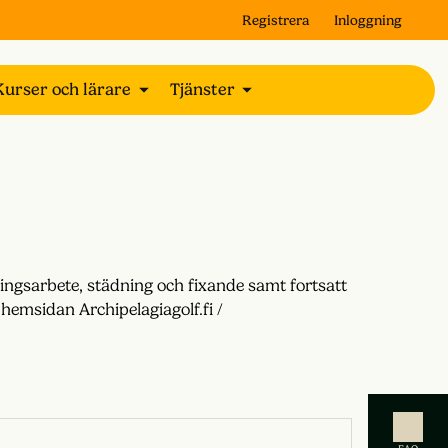
Registrera
Inloggning
Kurser och lärare
Tjänster
ningsarbete, städning och fixande samt fortsatt
 hemsidan Archipelagiagolf.fi /