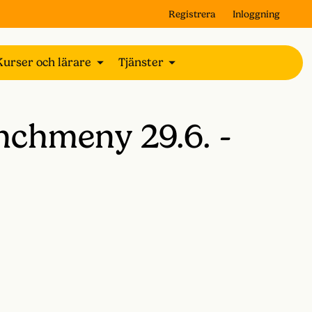
Registrera
Inloggning
Kurser och lärare
Tjänster
chmeny 29.6. -