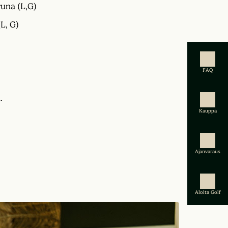
runa (L,G)
L, G)
FAQ
.
Kauppa
Ajanvaraus
Aloita Golf