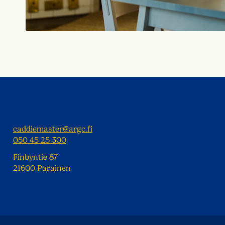
caddiemaster@argc.fi
050 45 25 300
Finbyntie 87
21600 Parainen