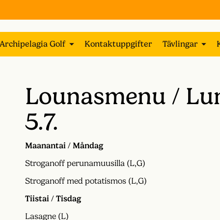
Archipelagia Golf
Kontaktuppgifter
Tävlingar
Lounasmenu / Lun
5.7.
Maanantai / Måndag
Stroganoff perunamuusilla (L,G)
Stroganoff med potatismos (L,G)
Tiistai / Tisdag
Lasagne (L)