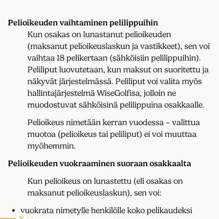
Pelioikeuden vaihtaminen pelilippuihin
Kun osakas on lunastanut pelioikeuden
(maksanut pelioikeuslaskun ja vastikkeet), sen voi
vaihtaa 18 pelikertaan (sähköisiin pelilippuihin).
Peliliput luovutetaan, kun maksut on suoritettu ja
näkyvät järjestelmässä. Peliliput voi valita myös
hallintajärjestelmä WiseGolfisa, jolloin ne
muodostuvat sähköisinä pelilippuina osakkaalle.
Pelioikeus nimetään kerran vuodessa – valittua
muotoa (pelioikeus tai peliliput) ei voi muuttaa
myöhemmin.
Pelioikeuden vuokraaminen suoraan osakkaalta
Kun pelioikeus on lunastettu (eli osakas on
maksanut pelioikeuslaskun), sen voi:
vuokrata nimetylle henkilölle koko pelikaudeksi