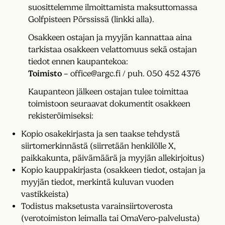
suosittelemme ilmoittamista maksuttomassa
Golfpisteen Pörssissä (linkki alla).
Osakkeen ostajan ja myyjän kannattaa aina
tarkistaa osakkeen velattomuus sekä ostajan
tiedot ennen kaupantekoa:
Toimisto
– office@argc.fi / puh. 050 452 4376
Kaupanteon jälkeen ostajan tulee toimittaa
toimistoon seuraavat dokumentit osakkeen
rekisteröimiseksi:
Kopio osakekirjasta ja sen taakse tehdystä
siirtomerkinnästä (siirretään henkilölle X,
paikkakunta, päivämäärä ja myyjän allekirjoitus)
Kopio kauppakirjasta (osakkeen tiedot, ostajan ja
myyjän tiedot, merkintä kuluvan vuoden
vastikkeista)
Todistus maksetusta varainsiirtoverosta
(verotoimiston leimalla tai OmaVero-palvelusta)