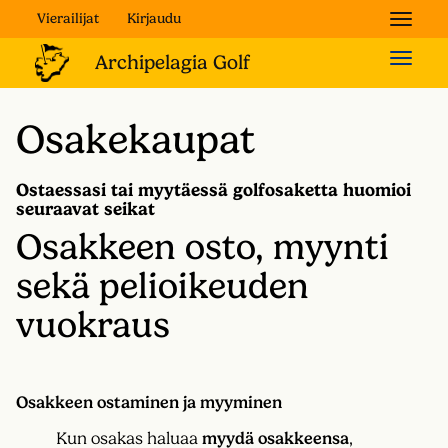
Vierailijat
Kirjaudu
Naviga
Naviga
Osakekaupat
Ostaessasi tai myytäessä golfosaketta huomioi
seuraavat seikat
Osakkeen osto, myynti
sekä pelioikeuden
vuokraus
Osakkeen ostaminen ja myyminen
Kun osakas haluaa
myydä osakkeensa
,