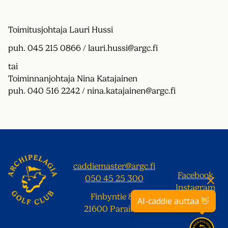
Toimitusjohtaja Lauri Hussi
puh. 045 215 0866 / lauri.hussi@argc.fi
tai
Toiminnanjohtaja Nina Katajainen
puh. 040 516 2242 / nina.katajainen@argc.fi
caddiemaster@argc.fi
Facebook
050 45 25 300
Instagram
Finbyntie 87
Uutiskirje
AI-caddie auttaa 👋
21600 Parainen