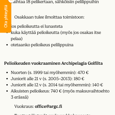
vaihtaa 18 pelikertaan, sähköisiin pelilippuihin
Ota yhteyttä
Osakkaan tulee ilmoittaa toimistoon:
jos pelioikeutta ei lunasteta
kuka käyttää pelioikeutta (myös jos osakas itse
pelaa)
otetaanko pelioikeus pelilippuina
Pelioikeuden vuokraaminen Archipelagia Golfilta
Nuorten (s. 1999 tai myöhemmin): 470 €
Juniorit alle 21 v (s. 2005–2013): 180 €
Juniorit alle 12 v (s. 2014 tai myöhemmin): 140 €
Aikuisten pelioikeus: 740 € (myös maksuvaihtoehto
3 erässä)
Vuokraus:
office@argc.fi