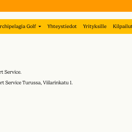
rchipelagia Golf
Yhteystiedot
Yrityksille
Kilpailu
t Service.
 Service Turussa, Viilarinkatu 1.