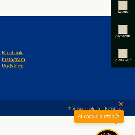
Kauppa
Ajanvaraus
Facebook
Instagram
Aloita Golf
Uutiskirje
Tietosuojaseloste
|
Evästeet
AI-caddie auttaa 👋