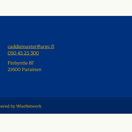
caddiemaster@argc.fi
050 45 25 300
Finbyntie 87
21600 Parainen
ered by
WiseNetwork