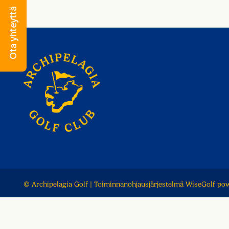
Ota yhteyttä
© Archipelagia Golf
| Toiminnanohjausjärjestelmä
WiseGolf
pow