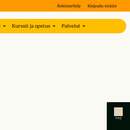
Rekisteröidy
Kirjaudu sisään
t
Kurssit ja opetus
Palvelut
FAQ