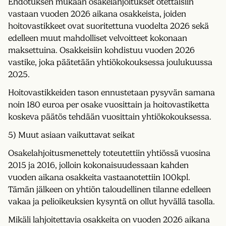
Ehdotuksen mukaan osakelahjoitukset otettaisiin
vastaan vuoden 2026 aikana osakkeista, joiden
hoitovastikkeet ovat suoritettuna vuodelta 2026 sekä
edelleen muut mahdolliset velvoitteet kokonaan
maksettuina. Osakkeisiin kohdistuu vuoden 2026
vastike, joka päätetään yhtiökokouksessa joulukuussa
2025.
Hoitovastikkeiden tason ennustetaan pysyvän samana
noin 180 euroa per osake vuosittain ja hoitovastiketta
koskeva päätös tehdään vuosittain yhtiökokouksessa.
5) Muut asiaan vaikuttavat seikat
Osakelahjoitusmenettely toteutettiin yhtiössä vuosina
2015 ja 2016, jolloin kokonaisuudessaan kahden
vuoden aikana osakkeita vastaanotettiin 100kpl.
Tämän jälkeen on yhtiön taloudellinen tilanne edelleen
vakaa ja pelioikeuksien kysyntä on ollut hyvällä tasolla.
Mikäli lahjoitettavia osakkeita on vuoden 2026 aikana