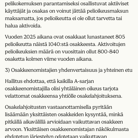
pelikokemuksen parantamiseksi osallistuvat aktiiviset
käyttäjät ja osakas on voinut jättää pelioikeusmaksun
maksamatta, jos pelioikeutta ei ole ollut tarvetta tai
halua aktivoida.
Vuoden 2025 aikana ovat osakkaat lunastaneet 805
pelioikeutta näistä 1040:stä osakkeesta. Aktivoitujen
pelioikeuksien määrä on vuosittain ollut 800-840
osaketta kolmen viime vuoden aikana.
3) Osakkeenomistajien yhdenvertaisuus ja yhteinen etu
Hallitus ehdottaa, että kaikilla A-sarjan
osakkeenomistajilla olisi yhtäläinen oikeus tarjota
velattomat osakkeensa yhtiölle osakelahjoituksena.
Osakelahjoitusten vastaanottamisella pyritään
lisäämään yksittäisten osakkeiden kysyntää, minkä
pitkällä aikavälillä arvioidaan vaikuttavan osakkeen
arvoon. Yksittäisen osakkeenomistajan näkökulmasta
ehdotetun järjestelyn odotetaan vaikuttavan