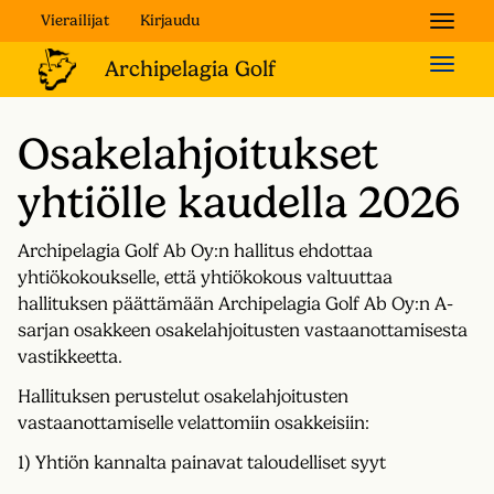
Vierailijat
Kirjaudu
Naviga
Naviga
Osakelahjoitukset
yhtiölle kaudella 2026
Archipelagia Golf Ab Oy:n hallitus ehdottaa
yhtiökokoukselle, että yhtiökokous valtuuttaa
hallituksen päättämään Archipelagia Golf Ab Oy:n A-
sarjan osakkeen osakelahjoitusten vastaanottamisesta
vastikkeetta.
Hallituksen perustelut osake­lahjoitusten
vastaanottamiselle velattomiin osakkeisiin:
1) Yhtiön kannalta painavat taloudelliset syyt