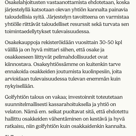
Osakelahjoitusten vastaanottamista ehdotetaan, koska
järjestelyllä katsotaan olevan yhtiön kannalta painavia
taloudellisia syitä. Järjestelyn tavoitteena on varmistaa
yhtiölle riittävät taloudelliset resurssit sekä turvata sen
toimintaedellytykset tulevaisuudessa.
Osakekauppoja rekisteröidään vuosittain 30-50 kpl
välillä ja on hyvä mittari siihen, että osake ja
osakkeeseen liittyvät pelimahdollisuudet ovat
kiinnostava. Osakeyhtiössämme on kuitenkin tarve
ennakoida osakkeiden joutumista kuolinpesiin, joita
arvioidaan tulevaisuudessa tulevan enemmän kuin
nykyisellään.
Golfyhtiön talous on vakaa; investoinnit toteutetaan
suunnitelmallisesti kassarahoituksella ja yhtiö on
velaton. Nämä em. seikat puoltavat sitä, että ehdotettu
hallittu osakkeiden vähentäminen on kestävä ja hyvä
ratkaisu, niin golfyhtiön kuin osakkaidenkin kannalta.