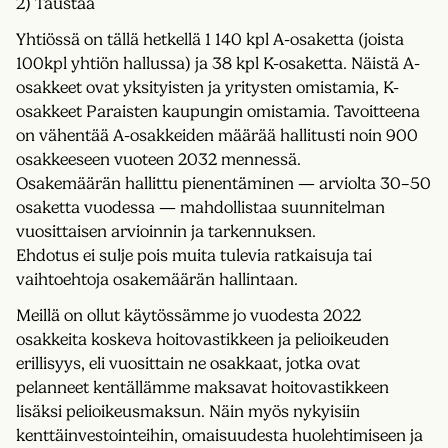
2) Taustaa
Yhtiössä on tällä hetkellä 1 140 kpl A-osaketta (joista
100kpl yhtiön hallussa) ja 38 kpl K-osaketta. Näistä A-
osakkeet ovat yksityisten ja yritysten omistamia, K-
osakkeet Paraisten kaupungin omistamia. Tavoitteena
on vähentää A-osakkeiden määrää hallitusti noin 900
osakkeeseen vuoteen 2032 mennessä.
Osakemäärän hallittu pienentäminen — arviolta 30–50
osaketta vuodessa — mahdollistaa suunnitelman
vuosittaisen arvioinnin ja tarkennuksen.
Ehdotus ei sulje pois muita tulevia ratkaisuja tai
vaihtoehtoja osakemäärän hallintaan.
Meillä on ollut käytössämme jo vuodesta 2022
osakkeita koskeva hoitovastikkeen ja pelioikeuden
erillisyys, eli vuosittain ne osakkaat, jotka ovat
pelanneet kentällämme maksavat hoitovastikkeen
lisäksi pelioikeusmaksun. Näin myös nykyisiin
kenttäinvestointeihin, omaisuudesta huolehtimiseen ja