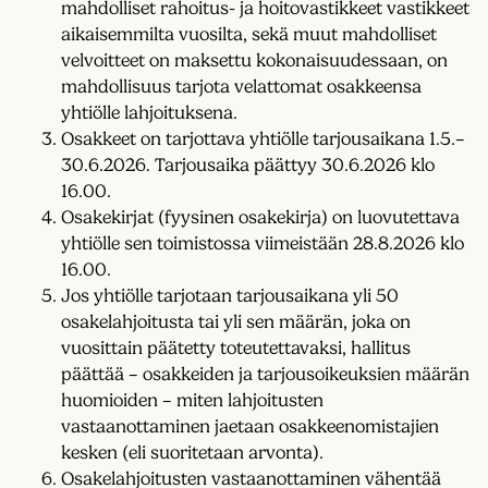
mahdolliset rahoitus- ja hoitovastikkeet vastikkeet
aikaisemmilta vuosilta, sekä muut mahdolliset
velvoitteet on maksettu kokonaisuudessaan, on
mahdollisuus tarjota velattomat osakkeensa
yhtiölle lahjoituksena.
Osakkeet on tarjottava yhtiölle tarjousaikana 1.5.–
30.6.2026. Tarjousaika päättyy 30.6.2026 klo
16.00.
Osakekirjat (fyysinen osakekirja) on luovutettava
yhtiölle sen toimistossa viimeistään 28.8.2026 klo
16.00.
Jos yhtiölle tarjotaan tarjousaikana yli 50
osakelahjoitusta tai yli sen määrän, joka on
vuosittain päätetty toteutettavaksi, hallitus
päättää – osakkeiden ja tarjousoikeuksien määrän
huomioiden – miten lahjoitusten
vastaanottaminen jaetaan osakkeenomistajien
kesken (eli suoritetaan arvonta).
Osakelahjoitusten vastaanottaminen vähentää