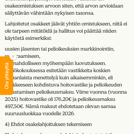
osakeomistuksen arvoon siten, että arvon arvioidaan
säilyttävän vähintään nykyisen tasonsa.
Lahjoitetut osakkeet jäävät yhtiön omistukseen, niitä ei
ole tarpeen mitätöidä ja hallitus voi päättää niiden
käytöstä esimerkiksi:
uusien jäsenten tai pelioikeuksien markkinointiin,
vuokraamiseen,
tai mahdolliseen myöhempään luovutukseen.
Ota yhteyttä
Yhtiökokouksessa esitetään vastikkeita koskien
samanlaista menettelyä kuin aikaisemminkin, eli
osakkeeseen kohdistuva hoitovastike ja pelioikeuden
lunastamisen pelioikeusmaksu. Viime vuonna (vuonna
2025) hoitovastike oli 176,20€ ja pelioikeusmaksu
497,50€. Nämä maksut ehdotetaan olevan samaa
suuruusluokkaa vuodelle 2026.
4) Ehdot osakelahjoituksen tekemiseen