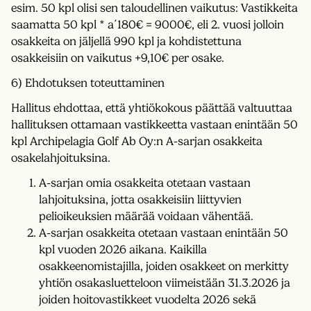
esim. 50 kpl olisi sen taloudellinen vaikutus: Vastikkeita
saamatta 50 kpl * a´180€ = 9000€, eli 2. vuosi jolloin
osakkeita on jäljellä 990 kpl ja kohdistettuna
osakkeisiin on vaikutus +9,10€ per osake.
6) Ehdotuksen toteuttaminen
Hallitus ehdottaa, että yhtiökokous päättää valtuuttaa
hallituksen ottamaan vastikkeetta vastaan enintään 50
kpl Archipelagia Golf Ab Oy:n A-sarjan osakkeita
osakelahjoituksina.
A-sarjan omia osakkeita otetaan vastaan
lahjoituksina, jotta osakkeisiin liittyvien
pelioikeuksien määrää voidaan vähentää.
A-sarjan osakkeita otetaan vastaan enintään 50
kpl vuoden 2026 aikana. Kaikilla
osakkeenomistajilla, joiden osakkeet on merkitty
yhtiön osakasluetteloon viimeistään 31.3.2026 ja
joiden hoitovastikkeet vuodelta 2026 sekä