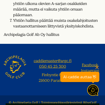
yhtiön ulkona olevien A-sarjan osakkeiden
määrää, mutta ei vaikuta yhtiön omaan
pääomaan.
Yhtiön hallitus päättää muista osakelahjoitusten
vastaanottamiseen liittyvistä yksityiskohdista.
Archipelagia Golf Ab Oy hallitus
caddiemaster@argc.fi
Facebook
050 45 25 300
Instagram
Finbyntie 87
Uutiskirje
AI-caddie auttaa 👋
21600 Parainen
© Archipelagia Golf
| Toiminnanohjausjärjestelmä
WiseGolf