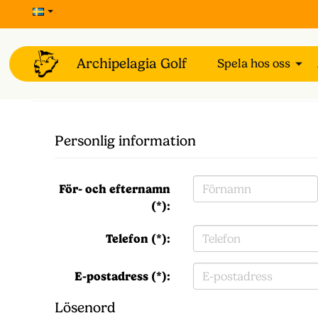
Spela hos oss
Personlig information
För- och efternamn
(*):
Telefon (*):
E-postadress (*):
Lösenord