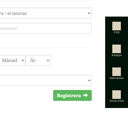
FAQ
Kauppa
Ajanvaraus
Registrera
Aloita Golf