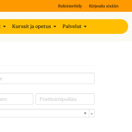
Rekisteröidy
Kirjaudu sisään
t
Kurssit ja opetus
Palvelut