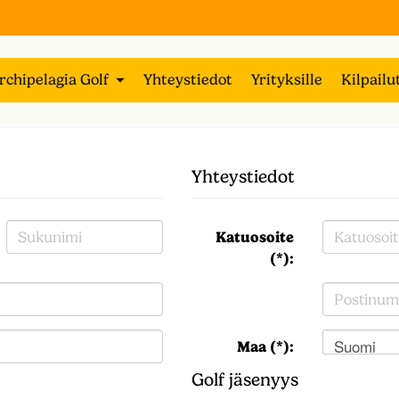
rchipelagia Golf
Yhteystiedot
Yrityksille
Kilpailu
Yhteystiedot
Katuosoite
(*):
Suomi
Maa (*):
Golf jäsenyys