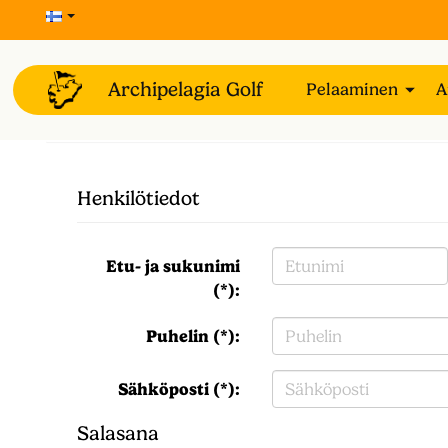
Pelaaminen
A
Henkilötiedot
Etu- ja sukunimi
(*):
Puhelin (*):
Sähköposti (*):
Salasana