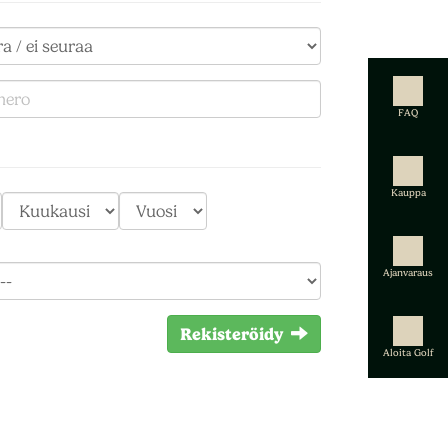
FAQ
Kauppa
Ajanvaraus
Rekisteröidy
Aloita Golf