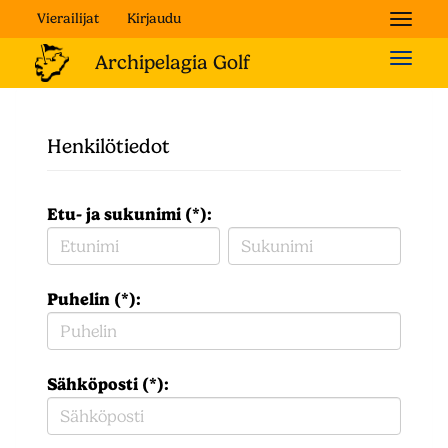
Vierailijat
Kirjaudu
Naviga
Naviga
Henkilötiedot
Etu- ja sukunimi (*):
Puhelin (*):
Sähköposti (*):