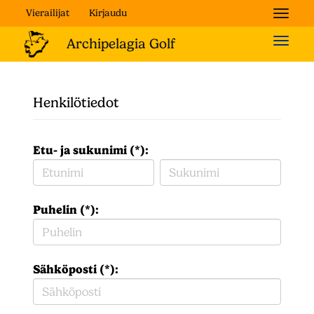
Vierailijat
Kirjaudu
Naviga
Naviga
Henkilötiedot
Etu- ja sukunimi (*):
Puhelin (*):
Sähköposti (*):