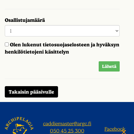
Osallistujamäärä
Olen lukenut
tietosuojaselosteen
ja hyväksyn
henkilötietojeni käsittelyn
Lähetä
Takaisin pääsivulle
caddiemaster@argc.fi
Facebook
050 45 25 300