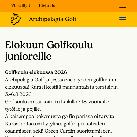
Vierailijat
Kirjaudu
Naviga
Naviga
Elokuun Golfkoulu
junioreille
Golfkoulu elokuussa 2026
Archipelagia Golf järjestää vielä yhden golfkoulun
elokuussa! Kurssi kestää maanantaista torstaihin
3.-6.8.2026
Golfkoulu on tarkoitettu kaikille 7-18-vuotiaille
tytöille ja pojille.
Aikaisempaa kokemusta golfin parissa ei tarvita.
Kurssi antaa edellytykset golfin perusteiden
osaamiseen sekä Green Cardin suorittamiseen.