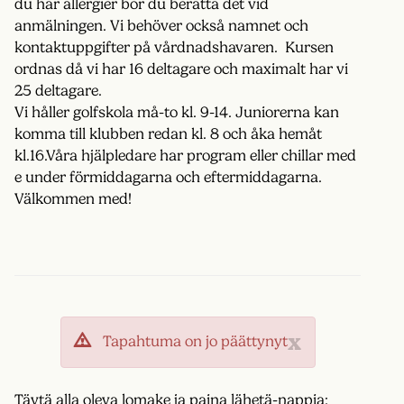
du har allergier bör du berätta det vid
anmälningen. Vi behöver också namnet och
kontaktuppgifter på vårdnadshavaren. Kursen
ordnas då vi har 16 deltagare och maximalt har vi
25 deltagare.
Vi håller golfskola må-to kl. 9-14. Juniorerna kan
komma till klubben redan kl. 8 och åka hemåt
kl.16.Våra hjälpledare har program eller chillar med
e under förmiddagarna och eftermiddagarna.
Välkommen med!
x
Tapahtuma on jo päättynyt
Täytä alla oleva lomake ja paina lähetä-nappia: