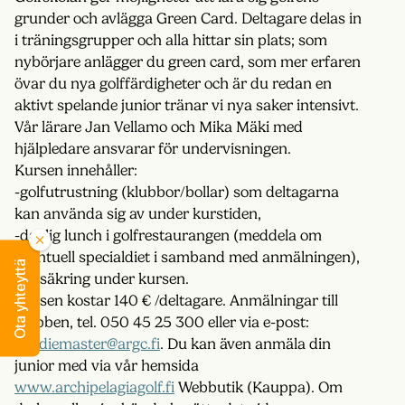
grunder och avlägga Green Card. Deltagare delas in
i träningsgrupper och alla hittar sin plats; som
nybörjare anlägger du green card, som mer erfaren
övar du nya golffärdigheter och är du redan en
aktivt spelande junior tränar vi nya saker intensivt.
Vår lärare Jan Vellamo och Mika Mäki med
hjälpledare ansvarar för undervisningen.
Kursen innehåller:
-golfutrustning (klubbor/bollar) som deltagarna
kan använda sig av under kurstiden,
-daglig lunch i golfrestaurangen (meddela om
eventuell specialdiet i samband med anmälningen),
Ota yhteyttä
-försäkring under kursen.
Kursen kostar 140 € /deltagare. Anmälningar till
klubben, tel. 050 45 25 300 eller via e-post:
caddiemaster@argc.fi
. Du kan även anmäla din
junior med via vår hemsida
www.archipelagiagolf.fi
Webbutik (Kauppa). Om