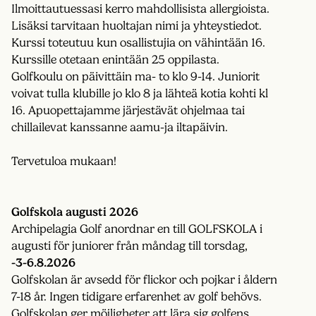
Ilmoittautuessasi kerro mahdollisista allergioista.
Lisäksi tarvitaan huoltajan nimi ja yhteystiedot.
Kurssi toteutuu kun osallistujia on vähintään 16.
Kurssille otetaan enintään 25 oppilasta.
Golfkoulu on päivittäin ma- to klo 9-14. Juniorit
voivat tulla klubille jo klo 8 ja lähteä kotia kohti kl
16. Apuopettajamme järjestävät ohjelmaa tai
chillailevat kanssanne aamu-ja iltapäivin.
Tervetuloa mukaan!
Golfskola augusti 2026
Archipelagia Golf anordnar en till GOLFSKOLA i
augusti för juniorer från måndag till torsdag,
-3-6.8.2026
Golfskolan är avsedd för flickor och pojkar i åldern
7-18 år. Ingen tidigare erfarenhet av golf behövs.
Golfskolan ger möjligheter att lära sig golfens