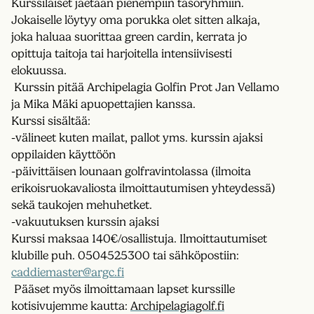
Kurssilaiset jaetaan pienempiin tasoryhmiin.
Jokaiselle löytyy oma porukka olet sitten alkaja,
joka haluaa suorittaa green cardin, kerrata jo
opittuja taitoja tai harjoitella intensiivisesti
elokuussa.
Kurssin pitää Archipelagia Golfin Prot Jan Vellamo
ja Mika Mäki apuopettajien kanssa.
Kurssi sisältää:
-välineet kuten mailat, pallot yms. kurssin ajaksi
oppilaiden käyttöön
-päivittäisen lounaan golfravintolassa (ilmoita
erikoisruokavaliosta ilmoittautumisen yhteydessä)
sekä taukojen mehuhetket.
-vakuutuksen kurssin ajaksi
Kurssi maksaa 140€/osallistuja. Ilmoittautumiset
klubille puh. 0504525300 tai sähköpostiin:
caddiemaster@argc.fi
Pääset myös ilmoittamaan lapset kurssille
kotisivujemme kautta:
Archipelagiagolf.fi